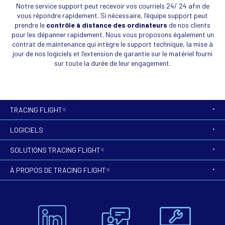
Notre service support peut recevoir vos courriels 24/ 24 afin de
vous répondre rapidement. Si nécessaire, l’équipe support peut
prendre le
contrôle à distance des ordinateurs
de nos clients
pour les dépanner rapidement. Nous vous proposons également un
contrat de maintenance qui intègre le support technique, la mise à
jour de nos logiciels et l’extension de garantie sur le matériel fourni
sur toute la durée de leur engagement.
TRACING FLIGHT
©
LOGICIELS
SOLUTIONS TRACING FLIGHT
©
À PROPOS DE TRACING FLIGHT
©