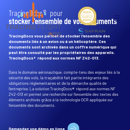
Panneau de gestion des cookies
TracingDocs
pour
©
stocker l'ensemble de vos documents
TracingDocs vous permet de stocker l'ensemble des
documents liés à un avion ou à un hélicoptère. Ces
documents sont archivés dans un coffre numérique qui
peut être consulté par les propriétaires des appareils.
TracingDocs
répond aux normes NF Z42-013.
©
Dans le domaine aéronautique, compte-tenu des enjeux liés à la
sécurité des vols, la traçabilité fait partie intégrante des
obligations réglementaires et de la démarche qualité de
l’entreprise. La solution TracingDocs
répond aux normes NF
©
Z42-013 et permet une recherche sur l’ensemble des textes des
éléments archivés grâce à la technologie OCR appliquée sur
l’ensemble des documents.
Demandez une démo en ligne