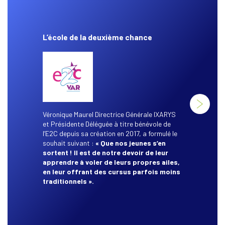
83) (IMS
L’école de la deuxième chance
Véronique 
auprès de 
à s’épanoui
Véronique Maurel Directrice Générale IXARYS
sport et d
et Présidente Déléguée à titre bénévole de
jeunes au s
l’E2C depuis sa création en 2017, a formulé le
citoyennet
souhait suivant :
« Que nos jeunes s’en
d’entrepr
sortent ! Il est de notre devoir de leur
tendre la 
apprendre à voler de leurs propres ailes,
dans un 
en leur offrant des cursus parfois moins
et au-del
traditionnels ».
à leur don
construis
transmiss
sûr impor
tout aussi