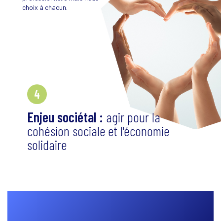
choix à chacun.
4
Enjeu sociétal :
agir pour la
cohésion sociale et l'économie
solidaire
L’Institu
l'Animat