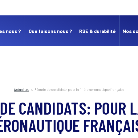
es nous ?
Que faisons nous ?
RSE & durabilité
Nos so
Actualités
Pénurie de candidats: pour la filière aéronautique française
DE CANDIDATS: POUR L
ÉRONAUTIQUE FRANÇAI