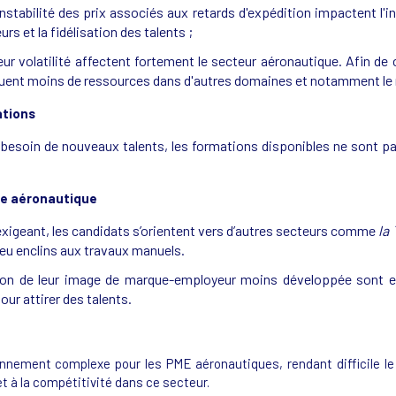
instabilité des prix associés aux retards d'expédition impactent l'
s et la fidélisation des talents ;
eur volatilité affectent fortement le secteur aéronautique. Afin de 
louent moins de ressources dans d'autres domaines et notamment le 
ations
t besoin de nouveaux talents, les formations disponibles ne sont 
ère aéronautique
exigeant, les candidats s’orientent vers d’autres secteurs comme
la
peu enclins aux travaux manuels.
n de leur image de marque-employeur moins développée sont en
our attirer des talents.
nement complexe pour les PME aéronautiques, rendant difficile le r
et à la compétitivité dans ce secteur.