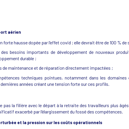
ort aérien
 forte hausse dopée par l’effet covid ; elle devrait être de 100 % de 
e des besoins importants de développement de nouveaux produi
loppement durable ;
és de maintenance et de réparation directement impactées ;
tences techniques pointues, notamment dans les domaines de l
s dernières années créant une tension forte sur ces profils.
as la filière avec le départ à la retraite des travailleurs plus âg
nificatif exacerbé par l’élargissement du fossé des compétences.
turbée et la pression sur les coûts opérationnels