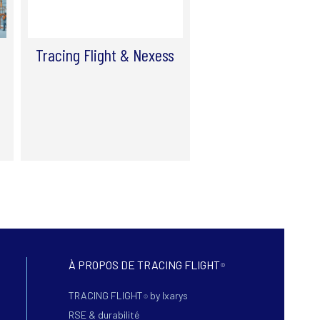
Tracing Flight & Nexess
Tracing Flight au S
Bourget 2025: Re
vous sur le Pavillo
À PROPOS DE TRACING FLIGHT
©
TRACING FLIGHT
by Ixarys
©
RSE & durabilité