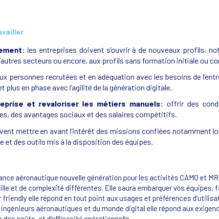
availler
utement:
les entreprises doivent s’ouvrir à de nouveaux profils, 
d’autres secteurs ou encore, aux profils sans formation initiale ou co
ux personnes recrutées et en adéquation avec les besoins de l’entrep
t plus en phase avec l’agilité de la génération digitale.
treprise et revaloriser les métiers manuels:
offrir des cond
es, des avantages sociaux et des salaires compétitifs.
ivent mettre en avant l’intérêt des missions confiées notamment lors
e et des outils mis à la disposition des équipes.
enance aéronautique nouvelle génération pour les activités CAMO et MRO
lle et de complexité différentes. Elle saura embarquer vos équipes, fac
friendly elle répond en tout point aux usages et préférences d’utilis
ingénieurs aéronautiques et du monde digital elle répond aux exigenc
 des coûts, et d’efficacité opérationnelle.